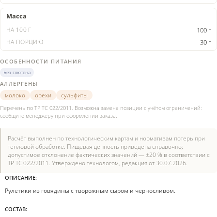
Масса
100 г
30 г
ОСОБЕННОСТИ ПИТАНИЯ
Без глютена
АЛЛЕРГЕНЫ
молоко
орехи
сульфиты
Перечень по ТР ТС 022/2011. Возможна замена позиции с учётом ограничений:
сообщите менеджеру при оформлении заказа.
Расчёт выполнен по технологическим картам и нормативам потерь при
тепловой обработке. Пищевая ценность приведена справочно;
допустимое отклонение фактических значений — ±20 % в соответствии с
ТР ТС 022/2011. Утверждено технологом, редакция от 30.07.2026.
ОПИСАНИЕ:
Рулетики из говядины с творожным сыром и черносливом.
СОСТАВ: