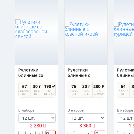
Рулетики
Рулетики
Рулети
блинные со
блинные с
блинны
слабосолёной
красной икрой
курице
сёмгой
0 ₽
67
30 г
190 ₽
76
30 г
280 ₽
64
3
А
ККАЛ/
ВЕС
ЗА
ККАЛ/
ВЕС
ЗА
ККАЛ/
УКУ
ШТ
ШТ.
ШТУКУ
ШТ
ШТ.
ШТУКУ
ШТ
В наборе
В наборе
В наборе
2 280
3 360
1 