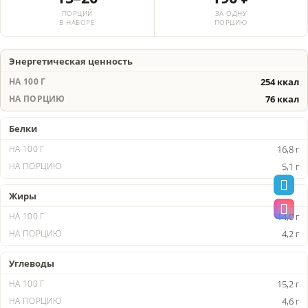
ПОРЦИЙ
ЗА ОДНУ
В НАБОРЕ
ПОРЦИЮ
Энергетическая ценность
254 ккал
76 ккал
Белки
16,8 г
5,1 г
Жиры
14,0 г
4,2 г
Углеводы
15,2 г
4,6 г