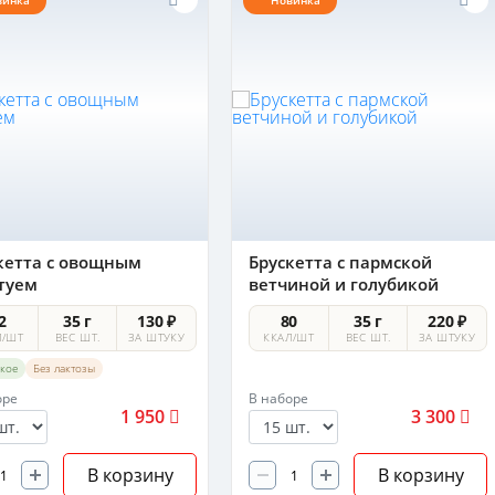
винка
Новинка
кетта с овощным
Брускетта с пармской
туем
ветчиной и голубикой
2
35 г
130 ₽
80
35 г
220 ₽
Л/ШТ
ВЕС ШТ.
ЗА ШТУКУ
ККАЛ/ШТ
ВЕС ШТ.
ЗА ШТУКУ
ское
Без лактозы
оре
В наборе
1 950
3 300
В корзину
В корзину