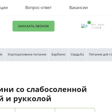
кции
Вопрос-ответ
Вакансии
0
мин. заказ
ЗАКАЗАТЬ ЗВОНОК
15 000 ₽
йк
Корпоративное питание
Барбекю
Свадьба
Питание для г
ини со слабосоленной
й и рукколой