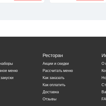
Ресторан
И
 наборы
Акции и скидки
О 
чное меню
Рассчитать меню
Ко
 закуски
Как заказать
Но
Как оплатить
Ст
Доставка
Ва
Отзывы
F