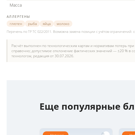
Масса
АЛЛЕРГЕНЫ
глютен
рыба
яйца
молоко
Перечень по ТР ТС 022/2011. Возможна замена позиции с учётом ограничений: 
Расчёт выполнен по технологическим картам и нормативам потерь при
справочно; допустимое отклонение фактических значений — ±20 % в со
технологом, редакция от 30.07.2026.
Еще популярные б