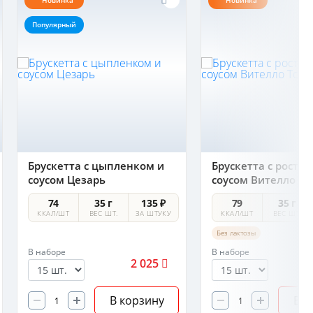
Новинка
Новинка
Популярный
Брускетта с цыпленком и
Брускетта с ростб
соусом Цезарь
соусом Вителло То
74
35 г
135 ₽
79
35 г
ККАЛ/ШТ
ВЕС ШТ.
ЗА ШТУКУ
ККАЛ/ШТ
ВЕС ШТ.
Без лактозы
В наборе
В наборе
2 025
В корзину
В к