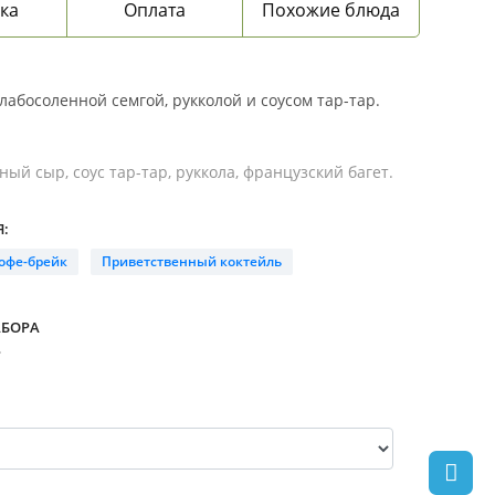
ка
Оплата
Похожие блюда
лабосоленной семгой, рукколой и соусом тар-тар.
ный сыр, соус тар-тар, руккола, французский багет.
:
офе-брейк
Приветственный коктейль
АБОРА
.