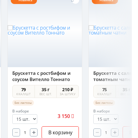
Новинка
Новинка
Брускетта с ростбифом и
Брускетта с салями
соусом Вителло Тоннато
томатным чатни
79
35 г
210 ₽
75
35 г
ККАЛ/ШТ
ВЕС ШТ.
ЗА ШТУКУ
ККАЛ/ШТ
ВЕС ШТ.
Без лактозы
Без лактозы
В наборе
В наборе
3 150
В корзину
В к