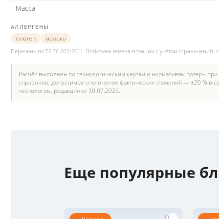
Масса
АЛЛЕРГЕНЫ
глютен
молоко
Перечень по ТР ТС 022/2011. Возможна замена позиции с учётом ограничений: 
Расчёт выполнен по технологическим картам и нормативам потерь при
справочно; допустимое отклонение фактических значений — ±20 % в со
технологом, редакция от 30.07.2026.
Еще популярные б