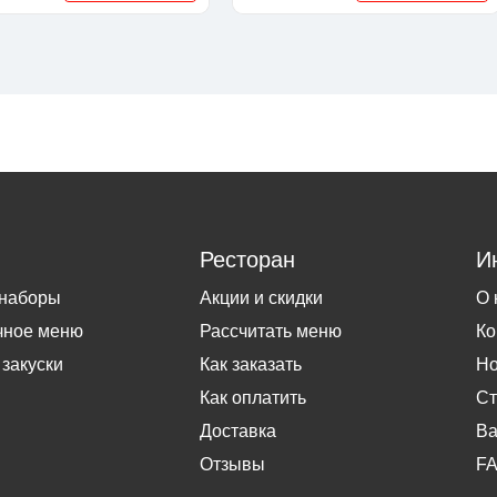
Ресторан
И
 наборы
Акции и скидки
О 
чное меню
Рассчитать меню
Ко
 закуски
Как заказать
Но
Как оплатить
Ст
Доставка
Ва
Отзывы
F