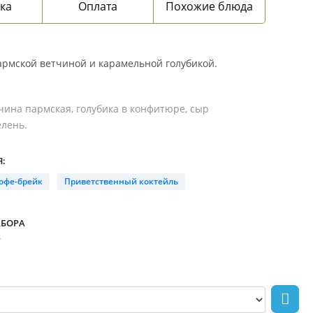
ка
Оплата
Похожие блюда
пармской ветчиной и карамельной голубикой.
чина пармская, голубика в конфитюре, сыр
елень.
:
офе-брейк
Приветственный коктейль
АБОРА
.