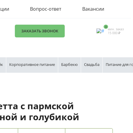
кции
Вопрос-ответ
Вакансии
0
мин. заказ
ЗАКАЗАТЬ ЗВОНОК
15 000 ₽
йк
Корпоративное питание
Барбекю
Свадьба
Питание для г
етта с пармской
ной и голубикой