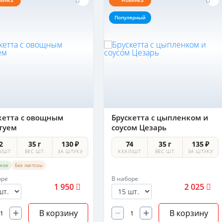
винка
Новинка
Популярный
кетта с овощным
Брускетта с цыпленком и
туем
соусом Цезарь
2
35 г
130 ₽
74
35 г
135 ₽
Л/ШТ
ВЕС ШТ.
ЗА ШТУКУ
ККАЛ/ШТ
ВЕС ШТ.
ЗА ШТУКУ
ское
Без лактозы
оре
В наборе
1 950
2 025
В корзину
В корзину