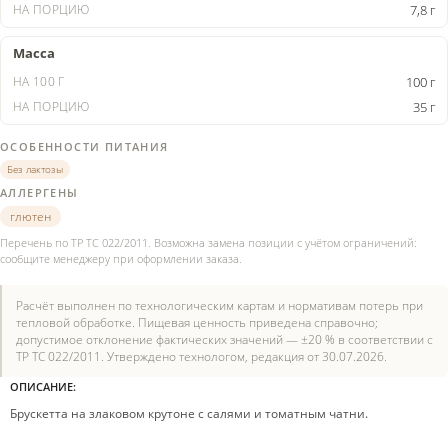
7,8 г
Масса
100 г
35 г
ОСОБЕННОСТИ ПИТАНИЯ
Без лактозы
АЛЛЕРГЕНЫ
глютен
Перечень по ТР ТС 022/2011. Возможна замена позиции с учётом ограничений:
сообщите менеджеру при оформлении заказа.
Расчёт выполнен по технологическим картам и нормативам потерь при
тепловой обработке. Пищевая ценность приведена справочно;
допустимое отклонение фактических значений — ±20 % в соответствии с
ТР ТС 022/2011. Утверждено технологом, редакция от 30.07.2026.
ОПИСАНИЕ:
Брускетта на злаковом крутоне с салями и томатным чатни.