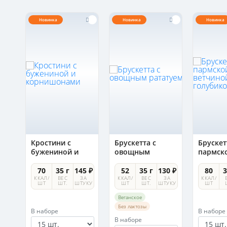
Новинка
Новинка
Новинка
Кростини с
Брускетта с
Брускет
бужениной и
овощным
пармск
корнишонами
рататуем
ветчино
голуби
5 ₽
70
35 г
145 ₽
52
35 г
130 ₽
80
3
А
ККАЛ/
ВЕС
ЗА
ККАЛ/
ВЕС
ЗА
ККАЛ/
УКУ
ШТ
ШТ.
ШТУКУ
ШТ
ШТ.
ШТУКУ
ШТ
Веганское
Без лактозы
В наборе
В наборе
В наборе