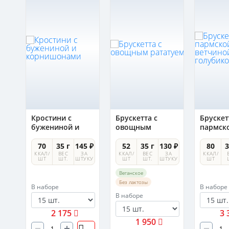
Кростини с
Брускетта с
Брускет
бужениной и
овощным
пармск
корнишонами
рататуем
ветчино
голуби
0 ₽
70
35 г
145 ₽
52
35 г
130 ₽
80
3
А
ККАЛ/
ВЕС
ЗА
ККАЛ/
ВЕС
ЗА
ККАЛ/
УКУ
ШТ
ШТ.
ШТУКУ
ШТ
ШТ.
ШТУКУ
ШТ
Веганское
Без лактозы
В наборе
В наборе
В наборе
2 175
3 
1 950