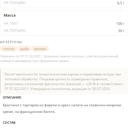
6,5 г
Масса
100 г
30 г
АЛЛЕРГЕНЫ
глютен
рыба
молоко
Перечень по ТР ТС 022/2011. Возможна замена позиции с учётом ограничений:
сообщите менеджеру при оформлении заказа.
Расчёт выполнен по технологическим картам и нормативам потерь при
тепловой обработке. Пищевая ценность приведена справочно;
допустимое отклонение фактических значений — ±20 % в соответствии с
ТР ТС 022/2011. Утверждено технологом, редакция от 30.07.2026.
ОПИСАНИЕ:
Кростини с тартаром из форели и кресс-салата на сливочно-икорном
креме, на французском багете.
СОСТАВ: