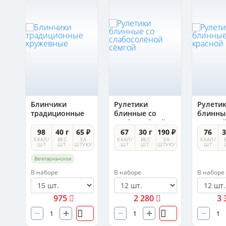
Блинчики
Рулетики
Рулети
традиционные
блинные со
блинны
кружевные
слабосолёной
красно
сёмгой
0 ₽
98
40 г
65 ₽
67
30 г
190 ₽
76
3
А
ККАЛ/
ВЕС
ЗА
ККАЛ/
ВЕС
ЗА
ККАЛ/
УКУ
ШТ
ШТ.
ШТУКУ
ШТ
ШТ.
ШТУКУ
ШТ
Вегетарианское
В наборе
В наборе
В наборе
975
2 280
3 