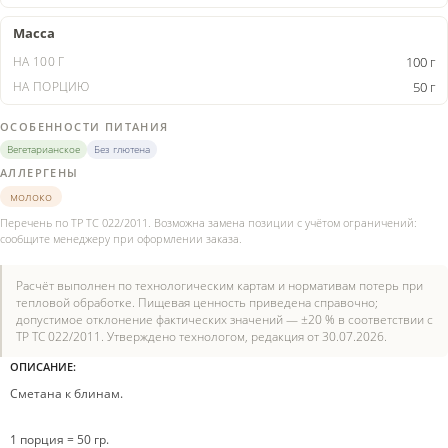
Масса
100 г
50 г
ОСОБЕННОСТИ ПИТАНИЯ
Вегетарианское
Без глютена
АЛЛЕРГЕНЫ
молоко
Перечень по ТР ТС 022/2011. Возможна замена позиции с учётом ограничений:
сообщите менеджеру при оформлении заказа.
Расчёт выполнен по технологическим картам и нормативам потерь при
тепловой обработке. Пищевая ценность приведена справочно;
допустимое отклонение фактических значений — ±20 % в соответствии с
ТР ТС 022/2011. Утверждено технологом, редакция от 30.07.2026.
ОПИСАНИЕ:
Сметана к блинам.
1 порция = 50 гр.