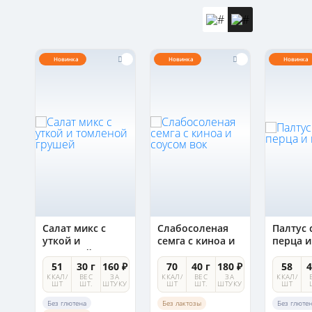
Новинка
Новинка
Новинка
Салат микс с
Слабосоленая
Палтус 
уткой и
семга с киноа и
перца и
ури
томленой
соусом вок
грушей
0 ₽
51
30 г
160 ₽
70
40 г
180 ₽
58
4
А
ККАЛ/
ВЕС
ЗА
ККАЛ/
ВЕС
ЗА
ККАЛ/
УКУ
ШТ
ШТ.
ШТУКУ
ШТ
ШТ.
ШТУКУ
ШТ
Без глютена
Без лактозы
Без глюте