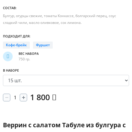
СОСТАВ:
Булгур, огурцы свежие, томаты Конкассе, болгарский перец, соус
сладкий чили, масло оливковое, сок лимона.
ПОДХОДИТ ДЛЯ:
Кофе-брейк
Фуршет
ВЕС НАБОРА
750 гр.
В НАБОРЕ
1 800
Веррин с салатом Табуле из булгура с