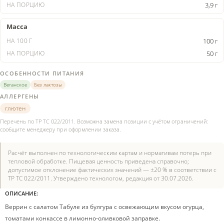
3,9 г
Масса
100 г
50 г
ОСОБЕННОСТИ ПИТАНИЯ
Веганское
Без лактозы
АЛЛЕРГЕНЫ
глютен
Перечень по ТР ТС 022/2011. Возможна замена позиции с учётом ограничений:
сообщите менеджеру при оформлении заказа.
Расчёт выполнен по технологическим картам и нормативам потерь при
тепловой обработке. Пищевая ценность приведена справочно;
допустимое отклонение фактических значений — ±20 % в соответствии с
ТР ТС 022/2011. Утверждено технологом, редакция от 30.07.2026.
ОПИСАНИЕ:
Веррин с салатом Табуле из булгура с освежающим вкусом огурца,
томатами конкассе в лимонно-оливковой заправке.