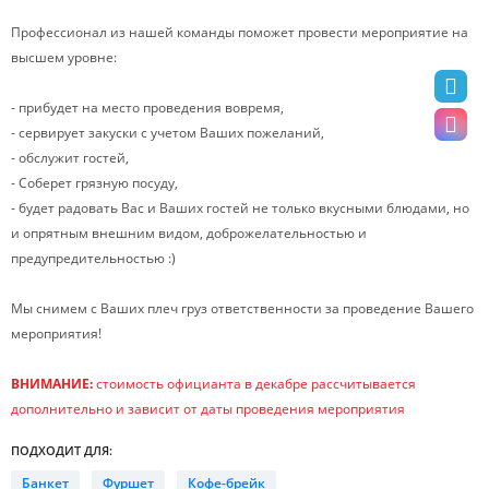
Профессионал из нашей команды поможет провести мероприятие на
высшем уровне:
- прибудет на место проведения вовремя,
- сервирует закуски с учетом Ваших пожеланий,
- обслужит гостей,
- Соберет грязную посуду,
- будет радовать Вас и Ваших гостей не только вкусными блюдами, но
и опрятным внешним видом, доброжелательностью и
предупредительностью :)
Мы снимем с Ваших плеч груз ответственности за проведение Вашего
мероприятия!
ВНИМАНИЕ:
стоимость официанта в декабре рассчитывается
дополнительно и зависит от даты проведения мероприятия
ПОДХОДИТ ДЛЯ:
Банкет
Фуршет
Кофе-брейк