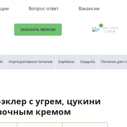
кции
Вопрос-ответ
Вакансии
0
мин. заказ
ЗАКАЗАТЬ ЗВОНОК
15 000 ₽
йк
Корпоративное питание
Барбекю
Свадьба
Питание для г
эклер с угрем, цукини
вочным кремом