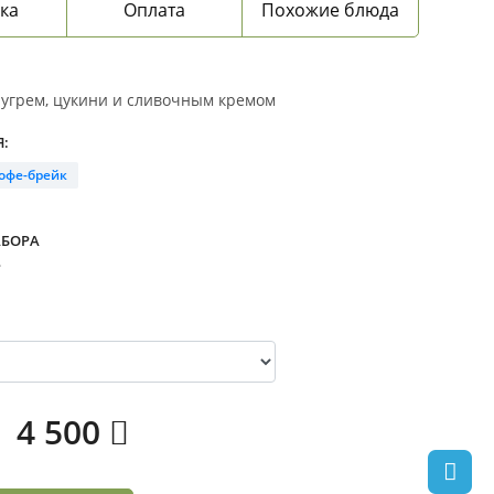
ка
Оплата
Похожие блюда
 угрем, цукини и сливочным кремом
:
офе-брейк
АБОРА
.
4 500