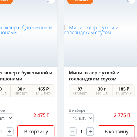
винка
Новинка
-эклер с бужениной и
Мини-эклер с уткой и
нишонами
голландским соусом
9
30 г
165 ₽
97
30 г
185 ₽
Л/ШТ
ВЕС ШТ.
ЗА ШТУКУ
ККАЛ/ШТ
ВЕС ШТ.
ЗА ШТУКУ
оре
В наборе
2 475
2 775
В корзину
В корзину