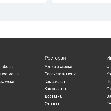
Ресторан
И
 наборы
Акции и скидки
О 
чное меню
Рассчитать меню
Ко
 закуски
Как заказать
Но
Как оплатить
Ст
Доставка
Ва
Отзывы
F