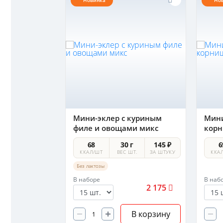
Новинка
Но
и эклеров
Мини-эклер с куриным
Мини
филе и овощами микс
кор
 г
145 ₽
68
30 г
145 ₽
6
 ШТ.
ЗА ШТУКУ
ККАЛ/ШТ
ВЕС ШТ.
ЗА ШТУКУ
ККА
Без лактозы
В наборе
В наб
7 425
2 175
В корзину
В корзину