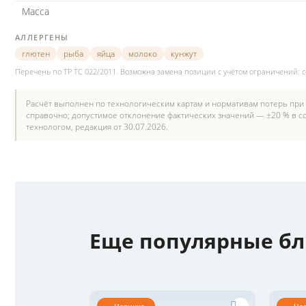
Масса
АЛЛЕРГЕНЫ
глютен
рыба
яйца
молоко
кунжут
Перечень по ТР ТС 022/2011. Возможна замена позиции с учётом ограничений: 
Расчёт выполнен по технологическим картам и нормативам потерь при
справочно; допустимое отклонение фактических значений — ±20 % в со
технологом, редакция от 30.07.2026.
Еще популярные б