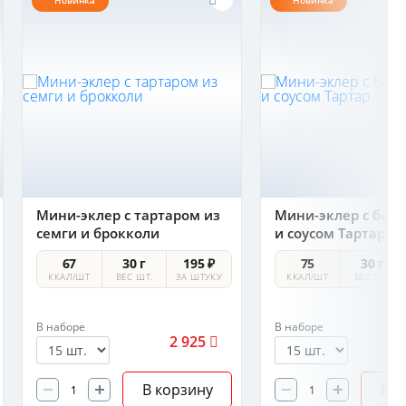
Новинка
Новинка
Мини-эклер с тартаром из
Мини-эклер с бел
семги и брокколи
и соусом Тартар
67
30 г
195 ₽
75
30 г
ККАЛ/ШТ
ВЕС ШТ.
ЗА ШТУКУ
ККАЛ/ШТ
ВЕС ШТ.
В наборе
В наборе
2 925
В корзину
В к