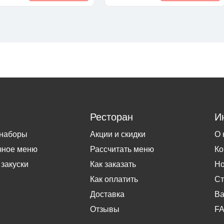
Ресторан
И
 наборы
Акции и скидки
О 
чное меню
Рассчитать меню
Ко
 закуски
Как заказать
Но
Как оплатить
Ст
Доставка
Ва
Отзывы
F