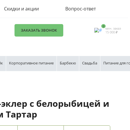
Скидки и акции
Вопрос-ответ
0
мин. заказ
ЗАКАЗАТЬ ЗВОНОК
15 000 ₽
йк
Корпоративное питание
Барбекю
Свадьба
Питание для г
эклер с белорыбицей и
м Тартар