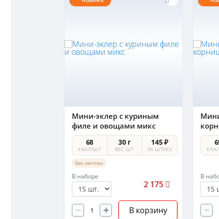
Новинка
Но
и эклеров
Мини-эклер с куриным
Мини
филе и овощами микс
кор
 г
145 ₽
68
30 г
145 ₽
6
 ШТ.
ЗА ШТУКУ
ККАЛ/ШТ
ВЕС ШТ.
ЗА ШТУКУ
ККА
Без лактозы
В наборе
В наб
7 425
2 175
В корзину
В корзину