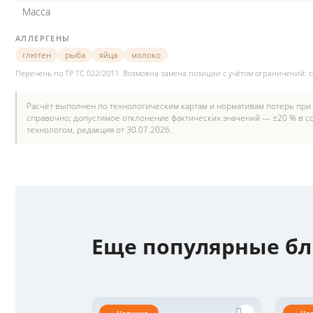
Масса
АЛЛЕРГЕНЫ
глютен
рыба
яйца
молоко
Перечень по ТР ТС 022/2011. Возможна замена позиции с учётом ограничений: 
Расчёт выполнен по технологическим картам и нормативам потерь при
справочно; допустимое отклонение фактических значений — ±20 % в со
технологом, редакция от 30.07.2026.
Еще популярные б