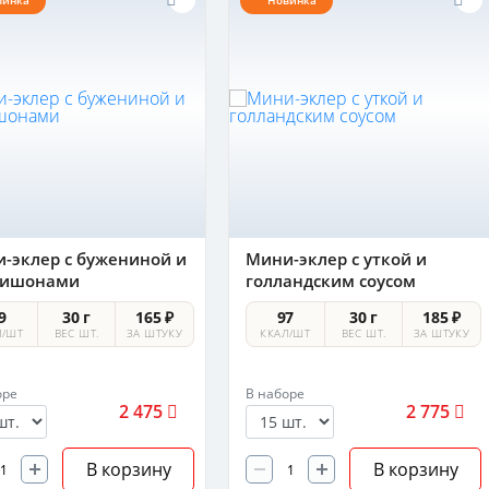
винка
Новинка
-эклер с бужениной и
Мини-эклер с уткой и
нишонами
голландским соусом
9
30 г
165 ₽
97
30 г
185 ₽
Л/ШТ
ВЕС ШТ.
ЗА ШТУКУ
ККАЛ/ШТ
ВЕС ШТ.
ЗА ШТУКУ
оре
В наборе
2 475
2 775
В корзину
В корзину