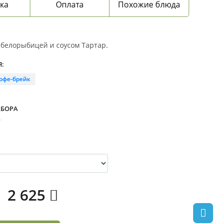
ка
Оплата
Похожие блюда
 белорыбицей и соусом Тартар.
:
офе-брейк
АБОРА
.
2 625