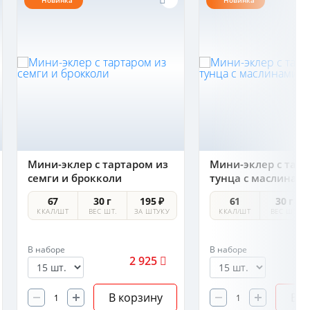
Новинка
Новинка
Мини-эклер с тартаром из
Мини-эклер с тарт
семги и брокколи
тунца с маслинам
67
30 г
195 ₽
61
30 г
ККАЛ/ШТ
ВЕС ШТ.
ЗА ШТУКУ
ККАЛ/ШТ
ВЕС ШТ.
В наборе
В наборе
2 925
В корзину
В к