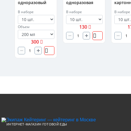
одноразовый
одноразовая
картон
Премиум
пластиковая
ламини
В наборе
В наборе
В наборе
130
1
Объем
300
ИНТЕРНЕТ-МАГАЗИН ГОТОВОЙ ЕДЫ