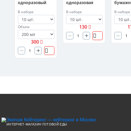
одноразовый
одноразовая
бумажн
Премиум
пластиковая
однора
В наборе
В наборе
В наборе
130
1
Объем
300
ИНТЕРНЕТ-МАГАЗИН ГОТОВОЙ ЕДЫ