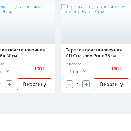
лка подстановочная
Тарелка подстановочная
йя 30см
АП Сильвер Ринг 35см
оре
В наборе
100
150
В корзину
В корзину