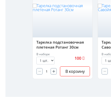
ановочная
Тарелка подстановочная
Таре
плетеная Ротанг 30см
Саво
В наборе
В наб
150
100
В корзину
В корзину