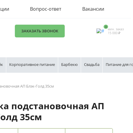
кции
Вопрос-ответ
Вакансии
0
мин. заказ
ЗАКАЗАТЬ ЗВОНОК
15 000 ₽
йк
Корпоративное питание
Барбекю
Свадьба
Питание для г
ановочная АП Блэк-Голд 35см
ка подстановочная АП
Голд 35см