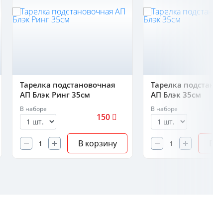
Тарелка подстановочная
Тарелка подстано
АП Блэк Ринг 35см
АП Блэк 35см
В наборе
В наборе
150
В корзину
В к