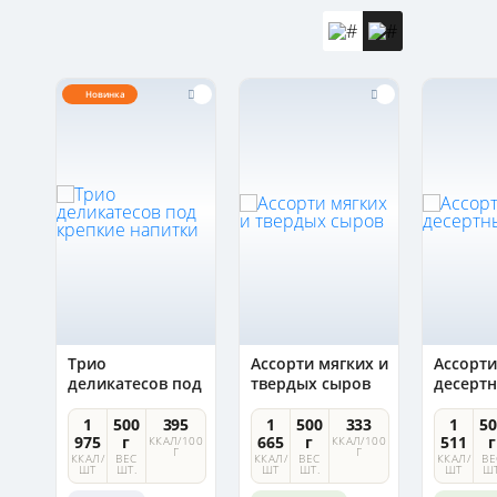
Новинка
ний
Трио
Ассорти мягких и
Ассорти
деликатесов под
твердых сыров
десерт
крепкие напитки
4
1
500
395
1
500
333
1
50
975
г
665
г
511
г
100
ККАЛ/100
ККАЛ/100
Г
Г
ККАЛ/
ВЕС
ККАЛ/
ВЕС
ККАЛ/
ВЕ
ШТ
ШТ.
ШТ
ШТ.
ШТ
ШТ