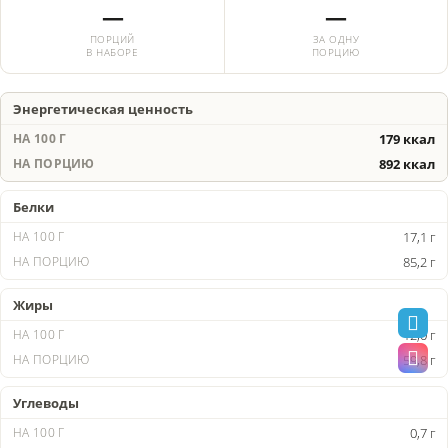
—
—
ПОРЦИЙ
ЗА ОДНУ
В НАБОРЕ
ПОРЦИЮ
Энергетическая ценность
179 ккал
892 ккал
Белки
17,1 г
85,2 г
Жиры
12,0 г
59,8 г
Углеводы
0,7 г