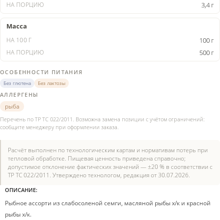
3,4 г
Масса
100 г
500 г
ОСОБЕННОСТИ ПИТАНИЯ
Без глютена
Без лактозы
АЛЛЕРГЕНЫ
рыба
Перечень по ТР ТС 022/2011. Возможна замена позиции с учётом ограничений:
сообщите менеджеру при оформлении заказа.
Расчёт выполнен по технологическим картам и нормативам потерь при
тепловой обработке. Пищевая ценность приведена справочно;
допустимое отклонение фактических значений — ±20 % в соответствии с
ТР ТС 022/2011. Утверждено технологом, редакция от 30.07.2026.
ОПИСАНИЕ:
Рыбное ассорти из слабосоленой семги, масляной рыбы х/к и красной
рыбы х/к.