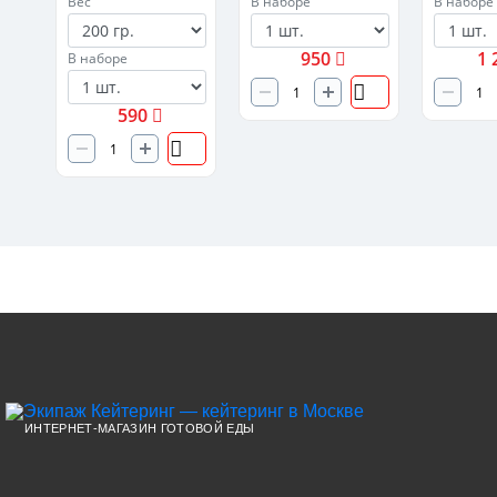
Вес
В наборе
В наборе
950
1 
В наборе
590
ИНТЕРНЕТ-МАГАЗИН ГОТОВОЙ ЕДЫ