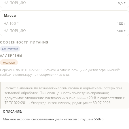
9,5 г
Масса
100 г
500 г
ОСОБЕННОСТИ ПИТАНИЯ
Без глютена
АЛЛЕРГЕНЫ
молоко
Перечень по ТР ТС 022/2011. Возможна замена позиции с учётом ограничений:
сообщите менеджеру при оформлении заказа.
Расчёт выполнен по технологическим картам и нормативам потерь при
тепловой обработке. Пищевая ценность приведена справочно;
допустимое отклонение фактических значений — ±20 % в соответствии с
ТР ТС 022/2011. Утверждено технологом, редакция от 30.07.2026.
ОПИСАНИЕ:
Мясное ассорти сыровяленых деликатесов с грушей 550гр.