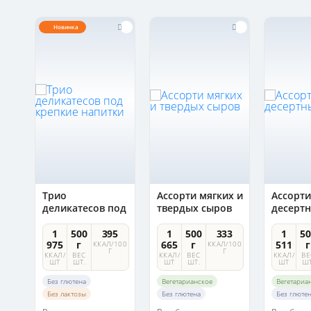
Новинка
ний
Трио
Ассорти мягких и
Ассорти
деликатесов под
твердых сыров
десерт
крепкие напитки
4
1
500
395
1
500
333
1
50
975
г
665
г
511
г
100
ККАЛ/100
ККАЛ/100
Г
Г
ККАЛ/
ВЕС
ККАЛ/
ВЕС
ККАЛ/
ВЕ
ШТ
ШТ.
ШТ
ШТ.
ШТ
ШТ
Без глютена
Вегетарианское
Вегетариа
Без лактозы
Без глютена
Без глюте