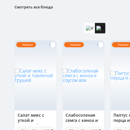
Смотреть все блюда
Новинка
Новинка
Новинка
Салат микс с
Слабосоленая
Палтус 
уткой и
семга с киноа и
перца и
ури
томленой
соусом вок