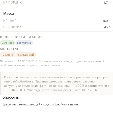
1,7 г
Масса
100 г
45 г
ОСОБЕННОСТИ ПИТАНИЯ
Веганское
Без глютена
АЛЛЕРГЕНЫ
молоко
сельдерей
Перечень по ТР ТС 022/2011. Возможна замена позиции с учётом ограничений:
сообщите менеджеру при оформлении заказа.
Расчёт выполнен по технологическим картам и нормативам потерь при
тепловой обработке. Пищевая ценность приведена справочно;
допустимое отклонение фактических значений — ±20 % в соответствии с
ТР ТС 022/2011. Утверждено технологом, редакция от 30.07.2026.
ОПИСАНИЕ:
Брусочки свежих овощей с соусом Блю Чиз в шоте.