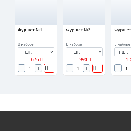
Фуршет №1
Фуршет №2
Фуршет
ка
он
В наборе
В наборе
В наборе
676
994
1 