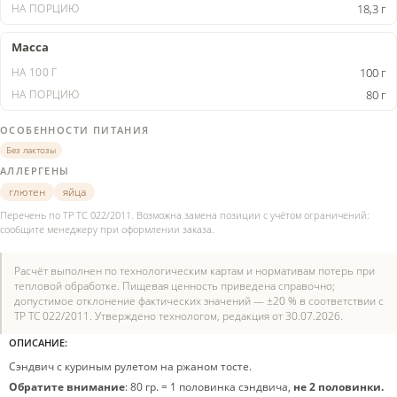
18,3 г
Масса
100 г
80 г
ОСОБЕННОСТИ ПИТАНИЯ
Без лактозы
АЛЛЕРГЕНЫ
глютен
яйца
Перечень по ТР ТС 022/2011. Возможна замена позиции с учётом ограничений:
сообщите менеджеру при оформлении заказа.
Расчёт выполнен по технологическим картам и нормативам потерь при
тепловой обработке. Пищевая ценность приведена справочно;
допустимое отклонение фактических значений — ±20 % в соответствии с
ТР ТС 022/2011. Утверждено технологом, редакция от 30.07.2026.
ОПИСАНИЕ:
Сэндвич с куриным рулетом на ржаном тосте.
Обратите внимание
: 80 гр. = 1 половинка сэндвича,
не 2 половинки.