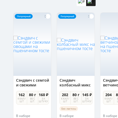
Популярный
Популярный
Сэндвич с семгой
Сэндвич
Сэндвич
и свежими
колбасный микс
ветчино
овощами на
на пшеничном
сыром 
пшеничном
тосте
пшени
0 ₽
162
80 г
160 ₽
202
80 г
145 ₽
204
8
тосте
тосте
А
ККАЛ/
ВЕС
ЗА
ККАЛ/
ВЕС
ЗА
ККАЛ/
УКУ
ШТ
ШТ.
ШТУКУ
ШТ
ШТ.
ШТУКУ
ШТ
Без лактозы
В наборе
В наборе
В наборе