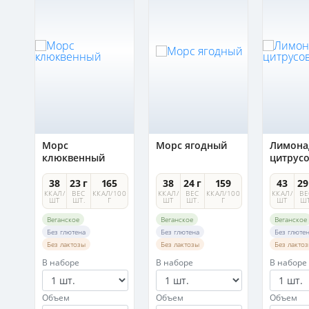
Морс
Морс ягодный
Лимона
клюквенный
цитрус
8
38
23 г
165
38
24 г
159
43
29
100
ККАЛ/
ВЕС
ККАЛ/100
ККАЛ/
ВЕС
ККАЛ/100
ККАЛ/
ВЕ
ШТ
ШТ.
Г
ШТ
ШТ.
Г
ШТ
ШТ
Веганское
Веганское
Веганское
Без глютена
Без глютена
Без глюте
Без лактозы
Без лактозы
Без лакто
В наборе
В наборе
В наборе
Объем
Объем
Объем