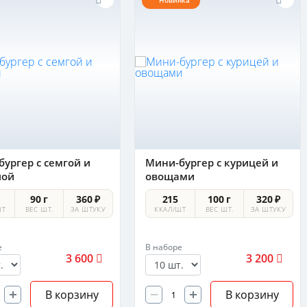
Новинка
ургер с семгой и
Мини-бургер с курицей и
лой
овощами
90 г
360 ₽
215
100 г
320 ₽
ШТ
ВЕС ШТ.
ЗА ШТУКУ
ККАЛ/ШТ
ВЕС ШТ.
ЗА ШТУКУ
е
В наборе
3 600
3 200
В корзину
В корзину