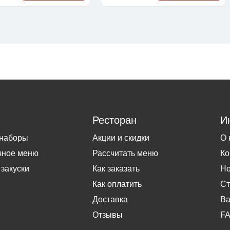
Ресторан
И
 наборы
Акции и скидки
О 
чное меню
Рассчитать меню
Ко
 закуски
Как заказать
Но
Как оплатить
Ст
Доставка
Ва
Отзывы
F