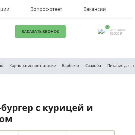
кции
Вопрос-ответ
Вакансии
0
мин. заказ
ЗАКАЗАТЬ ЗВОНОК
15 000 ₽
йк
Корпоративное питание
Барбекю
Свадьба
Питание для г
бургер с курицей и
ном