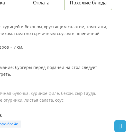
ка
Оплата
Похожие блюда
с курицей и беконом, хрустящим салатом, томатами,
чиком, томатно-горчичным соусом в пшеничной
ров ~ 7 см.
мание: бургеры перед подачей на стол следует
греть.
ная булочка, куриное филе, бекон, сыр Гауда,
огурчики, листья салата, соус
:
офе-брейк