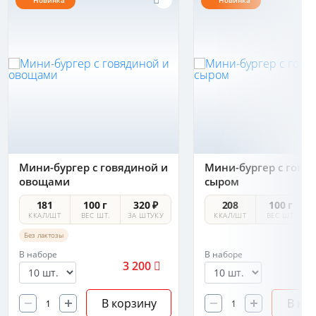
Новинка
Новинка
Мини-бургер с говядиной и
Мини-бургер с говя
овощами
сыром
181
100 г
320 ₽
208
100 г
ККАЛ/ШТ
ВЕС ШТ.
ЗА ШТУКУ
ККАЛ/ШТ
ВЕС ШТ.
Без лактозы
В наборе
В наборе
3 200
3
В корзину
В ко