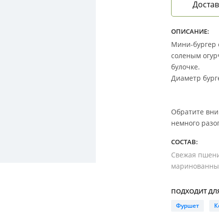
Достав
ОПИСАНИЕ:
Мини-бургер 
соленым огур
булочке.
Диаметр бурге
Обратите вни
немного разо
СОСТАВ:
Свежая пшенич
маринованные 
ПОДХОДИТ ДЛЯ
Фуршет
К