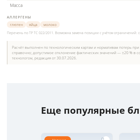
Масса
АЛЛЕРГЕНЫ
глютен
яйца
молоко
Перечень по ТР ТС 022/2011. Возможна замена позиции с учётом ограничений: 
Расчёт выполнен по технологическим картам и нормативам потерь при
справочно; допустимое отклонение фактических значений — ±20 % в со
технологом, редакция от 30.07.2026.
Еще популярные б