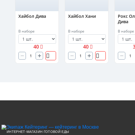
а
Хайбол Дива
Хайбол Хани
Рокс О
Дива
В наборе
В наборе
В наборе
40
40
ИНТЕРНЕТ-МАГАЗИН ГОТОВОЙ ЕДЫ