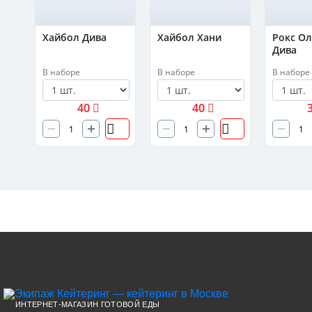
а
Хайбол Дива
Хайбол Хани
Рокс О
Дива
В наборе
В наборе
В наборе
40
40
ИНТЕРНЕТ-МАГАЗИН ГОТОВОЙ ЕДЫ