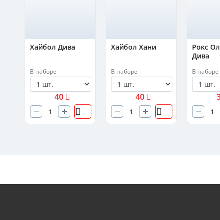
а
Хайбол Дива
Хайбол Хани
Рокс О
Дива
В наборе
В наборе
В наборе
40
40